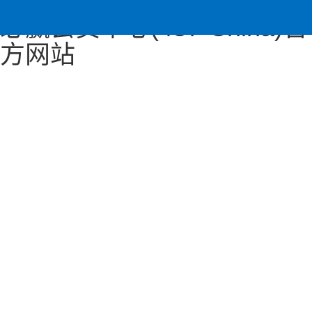
必赢会员中心(437·China)官
方网站