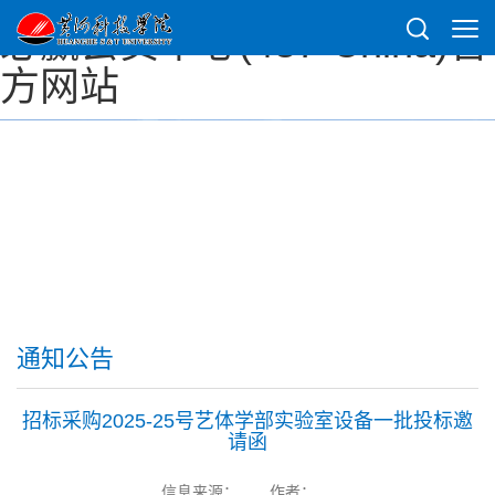
必赢会员中心(437·China)官
方网站
通知公告
招标采购2025-25号艺体学部实验室设备一批投标邀
请函
信息来源：
作者：