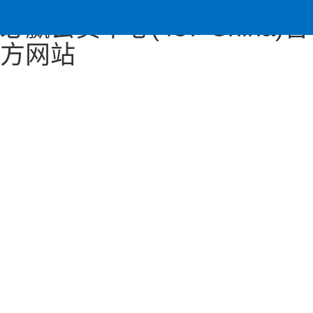
必赢会员中心(437·China)官
方网站