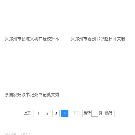
原郑州市长陈义初在我校升本庆祝大会与胡董事长亲切握手
原郑州市委副书记赵建才来我校考察
原国家妇联书记处书记莫文秀来我校考察
上页
1
2
3
4
下页
跳转
页
跳转