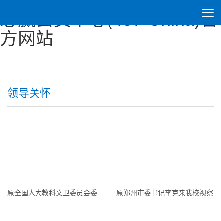
必赢会员中心(437·China)官
方网站
领导关怀
原全国人大教科文卫委员会委员朱开轩参观我校餐饮中心时询问学生就餐情况
原郑州市委书记李克来我校视察